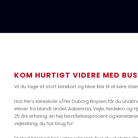
KOM HURTIGT VIDERE MED BUS 
Vil du tage et stort kørekort og blive klar til at køre stø
Hos Per’s Køreskole v/Per Duborg Boysen får du undervi
elever fra blandt andet Aabenraa, Vejle, Rødekro og 
25 års erfaring, en høj beståelsesprocent og kørelærer
vejledning, du har brug for.