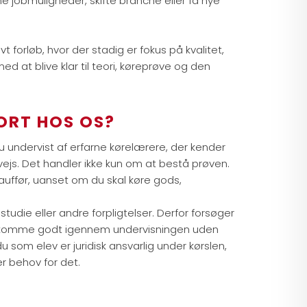
ine jobmuligheder, skifte branche eller få nye
t forløb, hvor der stadig er fokus på kvalitet,
d at blive klar til teori, køreprøve og den
ORT HOS OS?
du undervist af erfarne kørelærere, der kender
js. Det handler ikke kun om at bestå prøven.
auffør, uanset om du skal køre gods,
studie eller andre forpligtelser. Derfor forsøger
 kan komme godt igennem undervisningen uden
 som elev er juridisk ansvarlig under kørslen,
ver behov for det.