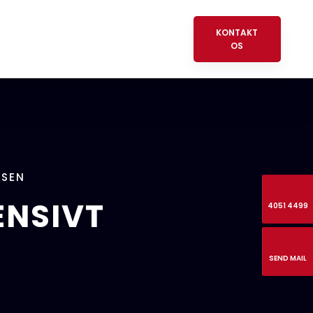
KONTAKT
OS​
YSEN
ENSIVT
4051 4499
SEND MAIL