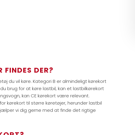
 FINDES DER?
etøj du vil køre. Kategori B er almindeligt kørekort
du brug for at køre lastbil, kan et lastbilkørekort
ængsvogn, kan CE kørekort være relevant.
 kørekort til større køretøjer, herunder lastbil
 hjælper vi dig gerne med at finde det rigtige
EKORT?