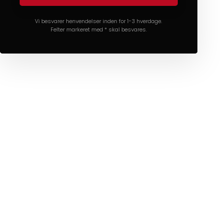
Vi besvarer henvendelser inden for 1-3 hverdage.
Felter markeret med * skal besvares.