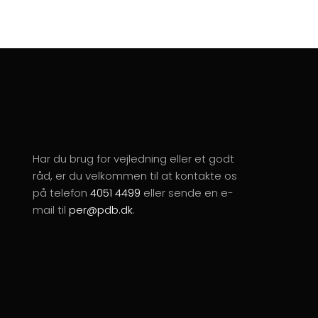
Har du brug for vejledning eller et godt
råd, er du velkommen til at kontakte os
på telefon
4051 4499
eller sende en e-
mail til
per@pdb.dk
.