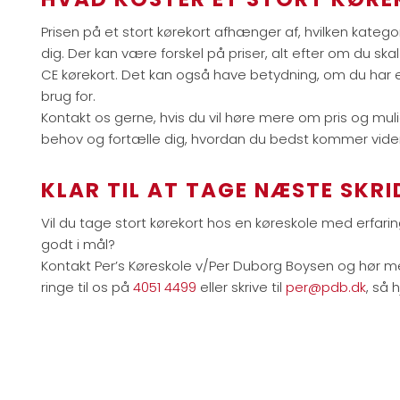
Prisen på et stort kørekort afhænger af, hvilken kategori
dig. Der kan være forskel på priser, alt efter om du skal 
CE kørekort. Det kan også have betydning, om du har e
brug for.
Kontakt os gerne, hvis du vil høre mere om pris og mul
behov og fortælle dig, hvordan du bedst kommer vide
KLAR TIL AT TAGE NÆSTE SKRI
Vil du tage stort kørekort hos en køreskole med erfari
godt i mål?
Kontakt Per’s Køreskole v/Per Duborg Boysen og hør me
ringe til os på
4051 4499
eller skrive til
per@pdb.dk
, så 