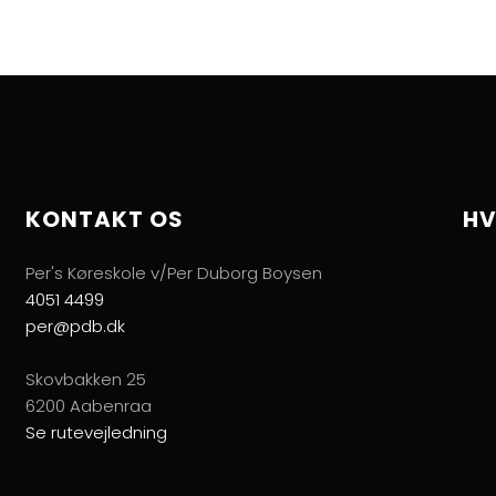
KONTAKT OS
HV
Per's Køreskole v/Per Duborg Boysen
4051 4499
per@pdb.dk
Skovbakken 25
6200 Aabenraa
Se rutevejledning