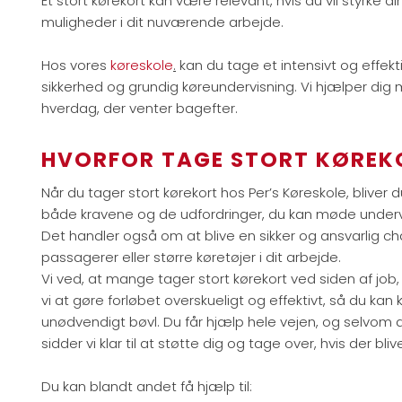
Et stort kørekort kan være relevant, hvis du vil styrke d
muligheder i dit nuværende arbejde.
Hos vores
køreskole
.
kan du tage et intensivt og effektiv
sikkerhed og grundig køreundervisning. Vi hjælper dig me
hverdag, der venter bagefter.
HVORFOR TAGE STORT KØREK
Når du tager stort kørekort hos Per’s Køreskole, bliver 
både kravene og de udfordringer, du kan møde underve
Det handler også om at blive en sikker og ansvarlig ch
passagerer eller større køretøjer i dit arbejde.
Vi ved, at mange tager stort kørekort ved siden af job, 
vi at gøre forløbet overskueligt og effektivt, så du
unødvendigt bøvl. Du får hjælp hele vejen, og selvom du
sidder vi klar til at støtte dig og tage over, hvis der bli
Du kan blandt andet få hjælp til: